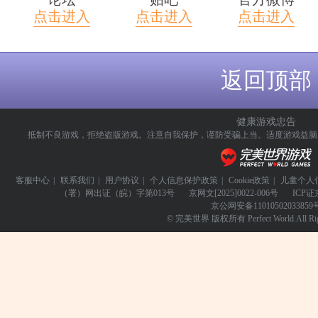
点击进入
点击进入
点击进入
返回顶部
健康游戏忠告
抵制不良游戏，拒绝盗版游戏。注意自我保护，谨防受骗上当。
适度游戏益脑
客服中心
|
联系我们
|
用户协议
|
个人信息保护政策
|
Cookie政策
|
儿童个人
（署）网出证（皖）字第013号
京网文
[2025]0022-006号
ICP证
京公网安备
11010502033859
© 完美世界 版权所有 Perfect World.All Righ