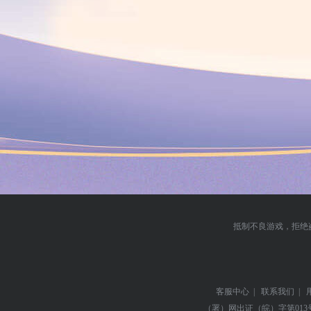
抵制不良游戏，拒绝
客服中心
|
联系我们
|
（署）网出证（皖）字第013