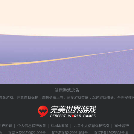
健康游戏忠告
盗版游戏。注意自我保护，谨防受骗上当。
适度游戏益脑，沉迷游戏伤身。合理安排
用户协议
|
个人信息保护政策
|
Cookie政策
|
儿童个人信息保护指引
|
家长监护
|
号
京网文
[2025]0022-006号
ICP证
京B2-20261061号
京ICP备
15025398号-6