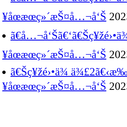
¥åœæœç»´æŠ¤å…¬å‘Š
202
ã€å…¬å‘Šã€‘
ã€Šç¥žé›•
¥åœæœç»´æŠ¤å…¬å‘Š
202
ã€Šç¥žé›•ä¾ ä¾£2ã€‹æ
¥åœæœç»´æŠ¤å…¬å‘Š
202