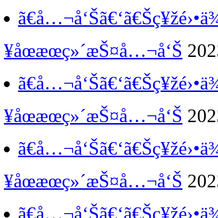
ã€å…¬å‘Šã€‘
ã€Šç¥žé›•
¥åœæœç»´æŠ¤å…¬å‘Š
202
ã€å…¬å‘Šã€‘
ã€Šç¥žé›•
¥åœæœç»´æŠ¤å…¬å‘Š
202
ã€å…¬å‘Šã€‘
ã€Šç¥žé›•
¥åœæœç»´æŠ¤å…¬å‘Š
202
ã€å…¬å‘Šã€‘
ã€Šç¥žé›•